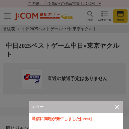
この夏、心を動かす作品特集 | J:COM TV
検索
CS番組一覧
番組表
番組表
中日2025ベストゲーム中日×東京ヤクルト
中日2025ベストゲーム中日×東京ヤクル
ト
直近の放送予定はありません
エラー
通信に問題が発生しました[error]
同じジャンルのおすすめ番組