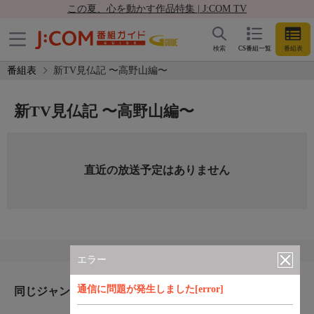
この夏、心を動かす作品特集 | J:COM TV
検索
CS番組一覧
番組表
番組表
新TV見仏記 〜高野山編〜
新TV見仏記 〜高野山編〜
直近の放送予定はありません
エラー
通信に問題が発生しました[error]
同じジャンルのおすすめ番組