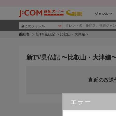
ジャンル
番組表
新TV見仏記 〜比叡山・大津編〜
新TV見仏記 〜比叡山・大津編
直近の放送
エラー