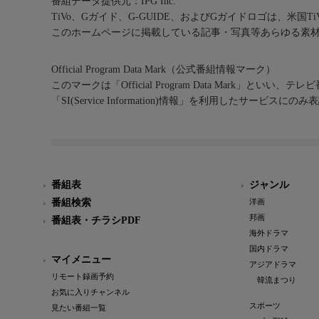
番組データ提供元：IPG Inc.
TiVo、Gガイド、G-GUIDE、およびGガイドロゴは、米国T
このホームページに掲載している記事・写真等あらゆる素
Official Program Data Mark（公式番組情報マーク）
このマークは「Official Program Data Mark」といい
「SI(Service Information)情報」を利用したサービ
番組表
ジャンル
番組検索
洋画
邦画
番組表・チラシPDF
海外ドラマ
国内ドラマ
マイメニュー
アジアドラマ
リモート録画予約
韓流まつり
お気に入りチャンネル
スポーツ
見たい番組一覧