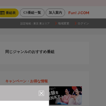
CS番組一覧
加入案内
番組表
地域変更
ログイン
設定地域：
東京 東エリア
同じジャンルのおすすめ番組
キャンペーン・お得な情報