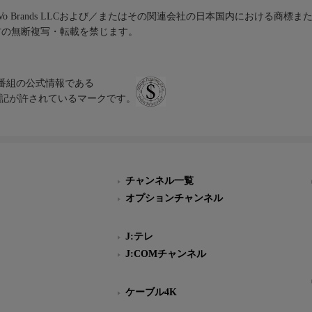
iVo Brands LLCおよび／またはその関連会社の日本国内における商標
材の無断複写・転載を禁じます。
、テレビ番組の公式情報である
スにのみ表記が許されているマークです。
チャンネル一覧
オプションチャンネル
J:テレ
J:COMチャンネル
ケーブル4K