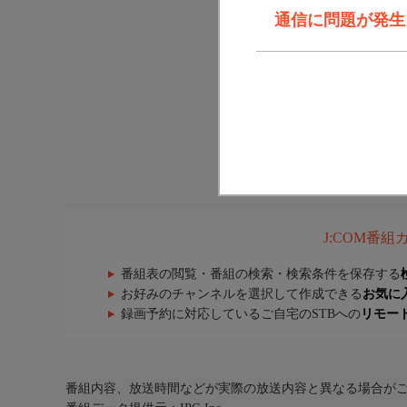
通信に問題が発生しま
J:COM番
番組表の閲覧・番組の検索・検索条件を保存する
お好みのチャンネルを選択して作成できる
お気に
録画予約に対応しているご自宅のSTBへの
リモー
番組内容、放送時間などが実際の放送内容と異なる場合が