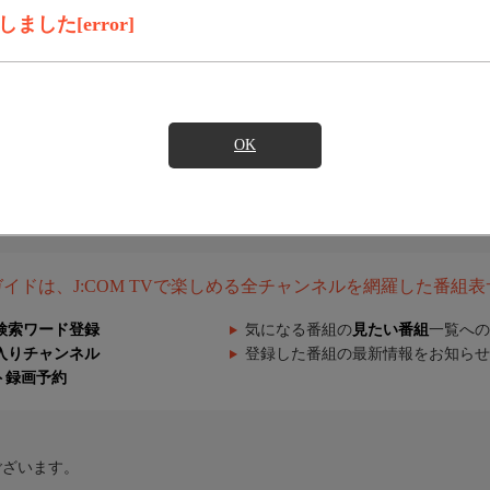
した[error]
OK
組ガイドは、J:COM TVで楽しめる全チャンネルを網羅した番組
検索ワード登録
気になる番組の
見たい番組
一覧への
入りチャンネル
登録した番組の最新情報をお知らせ
ト録画予約
ございます。