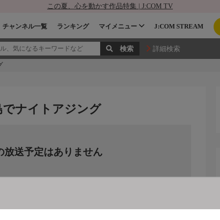
この夏、心を動かす作品特集 | J:COM TV
チャンネル一覧
ランキング
マイメニュー
J:COM STREAM
詳細検索
グ
野島でナイトアジング
の放送予定はありません