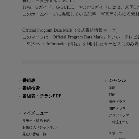
番組データ提供元：IPG Inc.
TiVo、Gガイド、G-GUIDE、およびGガイドロゴは、米国T
このホームページに掲載している記事・写真等あらゆる素
Official Program Data Mark（公式番組情報マーク）
このマークは「Official Program Data Mark」といい
「SI(Service Information)情報」を利用したサービ
番組表
ジャンル
番組検索
洋画
邦画
番組表・チラシPDF
海外ドラマ
国内ドラマ
マイメニュー
アジアドラマ
リモート録画予約
韓流まつり
お気に入りチャンネル
スポーツ
見たい番組一覧