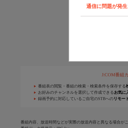
通信に問題が発生しま
J:COM番
番組表の閲覧・番組の検索・検索条件を保存する
お好みのチャンネルを選択して作成できる
お気に
録画予約に対応しているご自宅のSTBへの
リモー
番組内容、放送時間などが実際の放送内容と異なる場合が