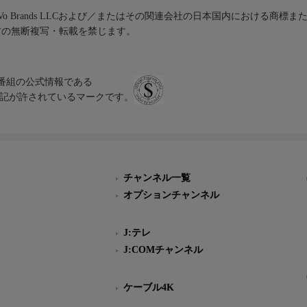
iVo Brands LLCおよび／またはその関連会社の日本国内における商標
材の無断複写・転載を禁じます。
、テレビ番組の公式情報である
スにのみ表記が許されているマークです。
チャンネル一覧
オプションチャンネル
J:テレ
J:COMチャンネル
ケーブル4K