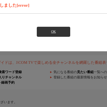
した[error]
OK
組ガイドは、J:COM TVで楽しめる全チャンネルを網羅した番組
検索ワード登録
気になる番組の
見たい番組
一覧への
入りチャンネル
登録した番組の最新情報をお知らせ
ト録画予約
ございます。