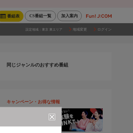
CS番組一覧
加入案内
番組表
地域変更
ログイン
設定地域：
東京 東エリア
同じジャンルのおすすめ番組
キャンペーン・お得な情報