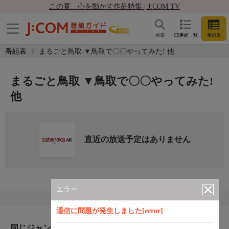
この夏、心を動かす作品特集 | J:COM TV
検索
CS番組一覧
番組表
番組表
まるごと鳥取 ▼鳥取で〇〇やってみた! 他
まるごと鳥取 ▼鳥取で〇〇やってみた!
他
直近の放送予定はありません
エラー
通信に問題が発生しました[error]
同じジャンルのおすすめ番組