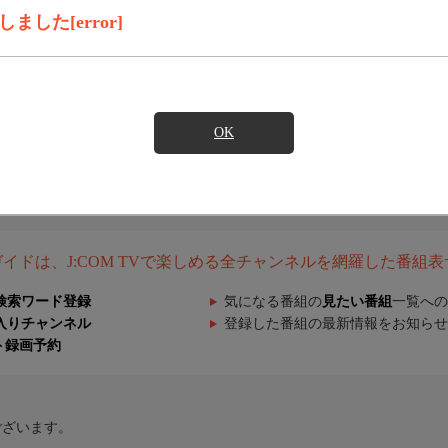
した[error]
OK
組ガイドは、J:COM TVで楽しめる全チャンネルを網羅した番組
検索ワード登録
気になる番組の
見たい番組
一覧への
入りチャンネル
登録した番組の最新情報をお知らせ
ト録画予約
ございます。