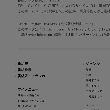
番組データ提供元：IPG Inc.
TiVo、Gガイド、G-GUIDE、およびGガイドロゴは、米国T
このホームページに掲載している記事・写真等あらゆる素
Official Program Data Mark（公式番組情報マーク）
このマークは「Official Program Data Mark」といい
「SI(Service Information)情報」を利用したサービ
番組表
ジャンル
番組検索
洋画
邦画
番組表・チラシPDF
海外ドラマ
国内ドラマ
マイメニュー
アジアドラマ
リモート録画予約
韓流まつり
お気に入りチャンネル
スポーツ
見たい番組一覧