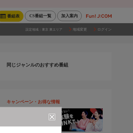
CS番組一覧
加入案内
番組表
地域変更
ログイン
設定地域：
東京 東エリア
同じジャンルのおすすめ番組
キャンペーン・お得な情報