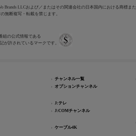
iVo Brands LLCおよび／またはその関連会社の日本国内における商標
材の無断複写・転載を禁じます。
、テレビ番組の公式情報である
スにのみ表記が許されているマークです。
チャンネル一覧
オプションチャンネル
J:テレ
J:COMチャンネル
ケーブル4K