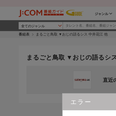
ジャンル
番組表
まるごと鳥取 ▼おじの語るシス 中井花江 他
まるごと鳥取 ▼おじの語るシス
直近
エラー