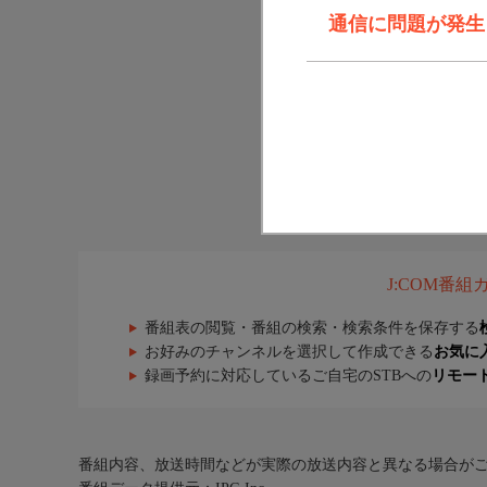
通信に問題が発生しま
J:COM番
番組表の閲覧・番組の検索・検索条件を保存する
お好みのチャンネルを選択して作成できる
お気に
録画予約に対応しているご自宅のSTBへの
リモー
番組内容、放送時間などが実際の放送内容と異なる場合が