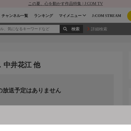
この夏、心を動かす作品特集 | J:COM TV
チャンネル一覧
ランキング
マイメニュー
J:COM STREAM
詳細検索
 中井花江 他
の放送予定はありません