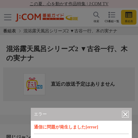
この夏、心を動かす作品特集 | J:COM TV
検索
CS番組一覧
番組表
番組表
混浴露天風呂シリーズ2 ▼古谷一行、木の実ナナ
混浴露天風呂シリーズ2 ▼古谷一行、木
の実ナナ
直近の放送予定はありません
エラー
通信に問題が発生しました[error]
同じジャンルのおすすめ番組