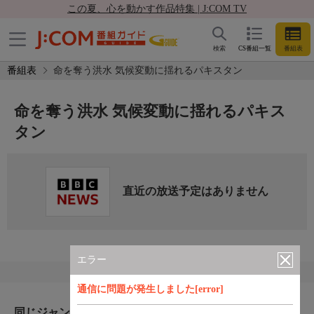
この夏、心を動かす作品特集 | J:COM TV
検索
CS番組一覧
番組表
番組表
命を奪う洪水 気候変動に揺れるパキスタン
命を奪う洪水 気候変動に揺れるパキス
タン
直近の放送予定はありません
エラー
通信に問題が発生しました[error]
同じジャンルのおすすめ番組