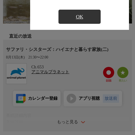
OK
直近の放送
サファリ・シスターズ：ハイエナと暮らす家族(二)
8月13日(木)
21:30〜22:00
Ch.653
アニマルプラネット
カレンダー登録
アプリ視聴
放送前
番組詳細内容
もっと見る
番組詳細
誰もが知っている、それでいて不当に悪い印象が定着しているハ