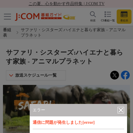
この夏、心を動かす作品特集 | J:COM TV
検索
CS番組一覧
番組表
番組
サファリ・シスターズ:ハイエナと暮らす家族 - アニマル
表
プラネット
サファリ・シスターズ:ハイエナと暮ら
す家族 - アニマルプラネット
放送スケジュール一覧
エラー
通信に問題が発生しました[error]