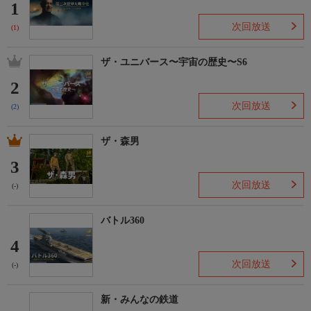
1
次回放送
(1)
ザ・ユニバース〜宇宙の歴史〜S6
2
次回放送
(2)
ザ・森男
3
次回放送
(-)
バトル360
4
次回放送
(-)
新・みんなの鉄道