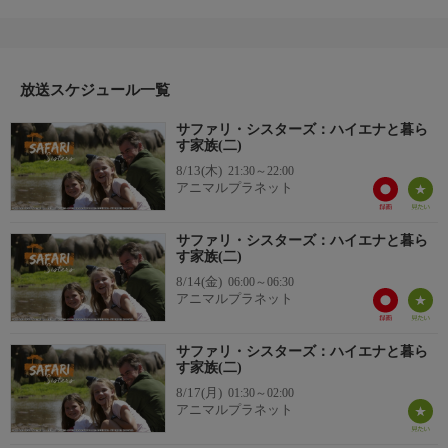
イエナに新たな視点で迫る。その凄まじい力だけでなく驚くべき
適応能力を備え、社会性豊かな賢い肉食動物だとキムは言う。彼
はブチハイエナの本来の姿を人々に伝えることを使命として長年
活動してきた。今回、５年前から知っているハイエナの群れに娘
たちを会わせる。攻撃的なメスのリーダーに注目するが、娘たち
放送スケジュール一覧
が帰ると群れにある事件が起きる。
サファリ・シスターズ：ハイエナと暮ら
す家族(二)
8/13(木)
21:30～22:00
アニマルプラネット
サファリ・シスターズ：ハイエナと暮ら
す家族(二)
8/14(金)
06:00～06:30
アニマルプラネット
サファリ・シスターズ：ハイエナと暮ら
す家族(二)
8/17(月)
01:30～02:00
アニマルプラネット