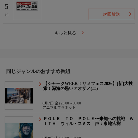
5
次回放送
(4)
もっと見る
同じジャンルのおすすめ番組
【シャークWEEK！サメフェス2026】[新]大捜
索！深海の黒いアオザメ(二)
8月7日(金) 23:00～00:00
アニマルプラネット
ＰＯＬＥ ＴＯ ＰＯＬＥ〜未知への挑戦 Ｗ
ＩＴＨ ウィル・スミス 声：東地宏樹