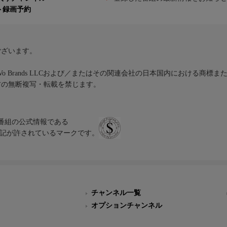
ト録画予約
ございます。
iVo Brands LLCおよび／またはその関連会社の日本国内における商標
材の無断複写・転載を禁じます。
、テレビ番組の公式情報である
スにのみ表記が許されているマークです。
チャンネル一覧
オプションチャンネル