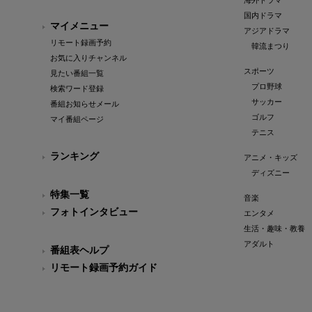
海外ドラマ
国内ドラマ
マイメニュー
アジアドラマ
リモート録画予約
韓流まつり
お気に入りチャンネル
スポーツ
見たい番組一覧
プロ野球
検索ワード登録
サッカー
番組お知らせメール
ゴルフ
マイ番組ページ
テニス
ランキング
アニメ・キッズ
ディズニー
特集一覧
音楽
フォトインタビュー
エンタメ
生活・趣味・教養
アダルト
番組表ヘルプ
リモート録画予約ガイド