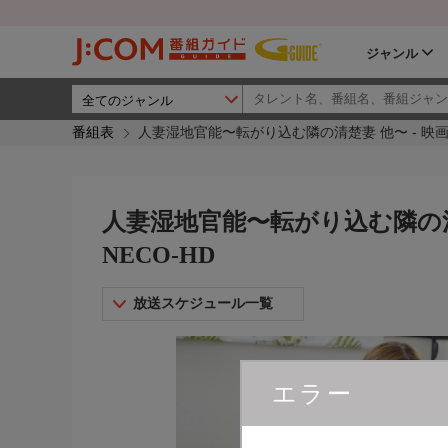
ジャンル
番組表
人妻湿地官能〜転がり込む隣の清楚妻 他〜 - 映画･
人妻湿地官能〜転がり込む隣の清
NECO-HD
放送スケジュール一覧
エラー