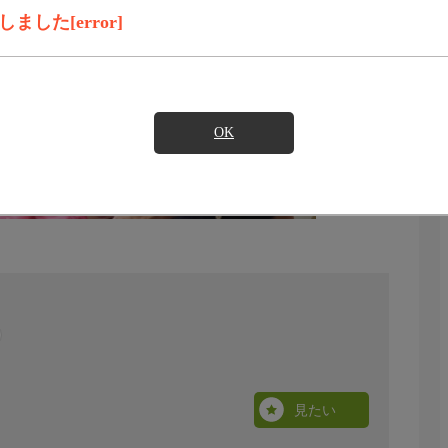
した[error]
OK
見たい