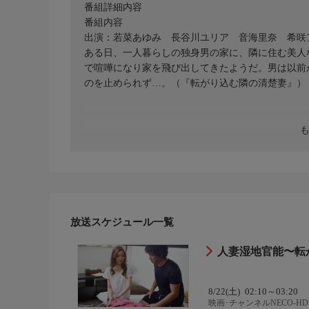
番組詳細内容
番組内容
出演：若菜あゆみ 長谷川ユリア 音海里奈 希咲
ある日、一人暮らしの独身男の家に、隣に住む美人
で喧嘩になり家を飛び出してきたようだ。男は以前
のを止められず…。（『転がり込む隣の清楚妻』）
放送スケジュール一覧
人妻湿地官能〜転
8/22(土)
02:10～03:20
映画･チャンネルNECO-HD