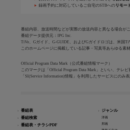
録画予約に対応しているご自宅のSTBへの
リモー
番組内容、放送時間などが実際の放送内容と異なる場合が
番組データ提供元：IPG Inc.
TiVo、Gガイド、G-GUIDE、およびGガイドロゴは、米国T
このホームページに掲載している記事・写真等あらゆる素
Official Program Data Mark（公式番組情報マーク）
このマークは「Official Program Data Mark」といい
「SI(Service Information)情報」を利用したサービ
番組表
ジャンル
番組検索
洋画
邦画
番組表・チラシPDF