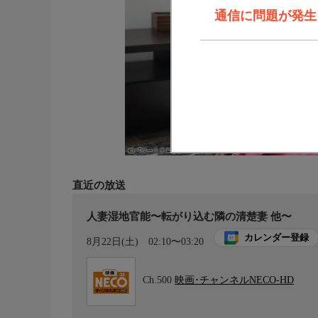
通信に問題が発生しま
直近の放送
人妻湿地官能〜転がり込む隣の清楚妻 他〜
カレンダー登録
8月22日(土)
02:10〜03:20
Ch.500
映画･チャンネルNECO-HD