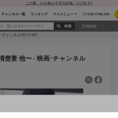
この夏、心を動かす作品特集 | J:COM TV
チャンネル一覧
ランキング
マイメニュー
J:COM STREAM
詳細検索
チャンネルNECO-HD
楚妻 他〜 - 映画･チャンネル