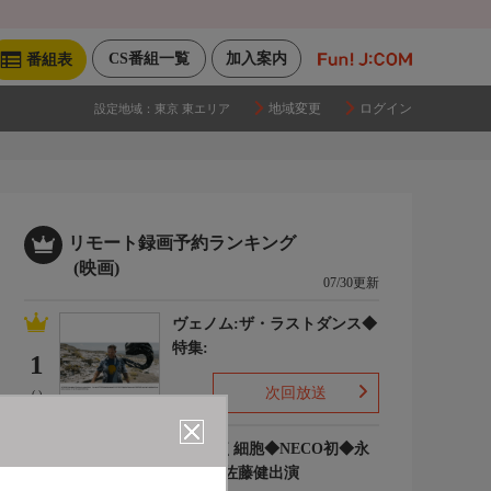
CS番組一覧
加入案内
番組表
地域変更
ログイン
設定地域：
東京 東エリア
リモート録画予約ランキング
(映画)
07/30更新
ヴェノム:ザ・ラストダンス◆
特集:
1
次回放送
(-)
はたらく細胞◆NECO初◆永
野芽郁 佐藤健出演
2