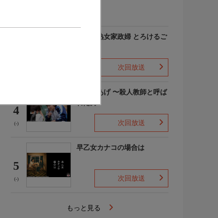
(-)
愛しの熟女家政婦 とろけるご
奉仕
3
次回放送
(-)
でっちあげ 〜殺人教師と呼ば
れた男
4
次回放送
(-)
早乙女カナコの場合は
5
次回放送
(-)
もっと見る