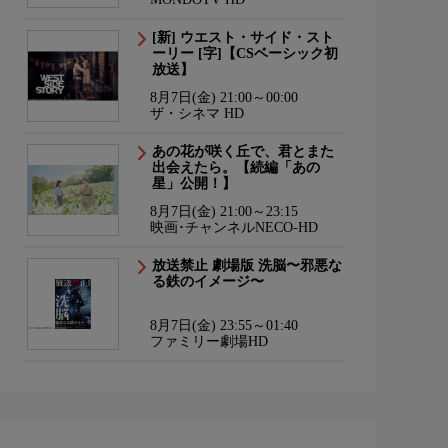
[新] ウエスト・サイド・スト
ーリー [字]【CSベーシック初
放送】
8月7日(金) 21:00～00:00
ザ・シネマ HD
あの花が咲く丘で、君とまた
出会えたら。【続編「あの
星」公開！】
8月7日(金) 21:00～23:15
映画･チャンネルNECO-HD
放送禁止 劇場版 洗脳〜邪悪な
る鉄のイメージ〜
8月7日(金) 23:55～01:40
ファミリー劇場HD