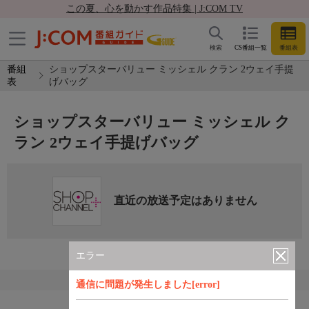
この夏、心を動かす作品特集 | J:COM TV
検索
CS番組一覧
番組表
番組
ショップスターバリュー ミッシェル クラン 2ウェイ手提
表
げバッグ
ショップスターバリュー ミッシェル ク
ラン 2ウェイ手提げバッグ
直近の放送予定はありません
エラー
通信に問題が発生しました[error]