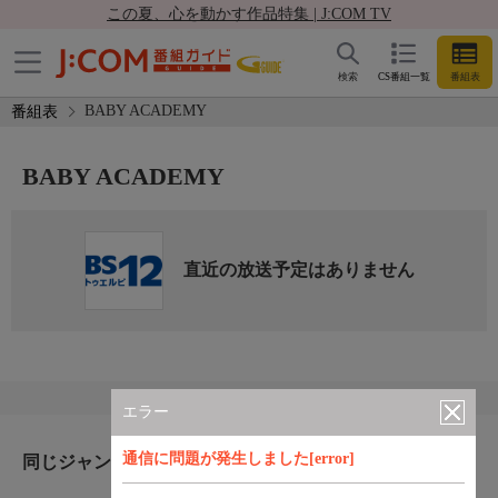
この夏、心を動かす作品特集 | J:COM TV
検索
CS番組一覧
番組表
BABY ACADEMY
番組表
BABY ACADEMY
直近の放送予定はありません
エラー
通信に問題が発生しました[error]
同じジャンルのおすすめ番組