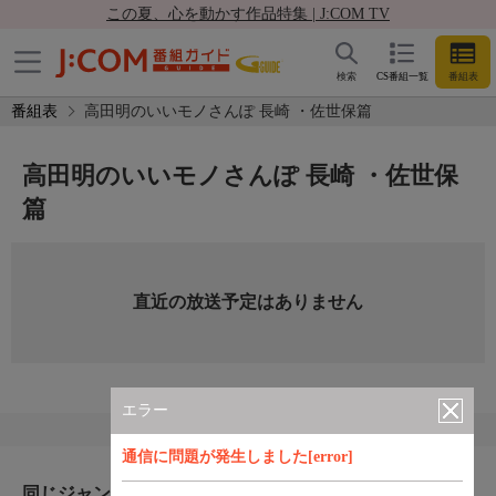
この夏、心を動かす作品特集 | J:COM TV
検索
CS番組一覧
番組表
番組表
高田明のいいモノさんぽ 長崎 ・佐世保篇
高田明のいいモノさんぽ 長崎 ・佐世保
篇
直近の放送予定はありません
エラー
通信に問題が発生しました[error]
同じジャンルのおすすめ番組