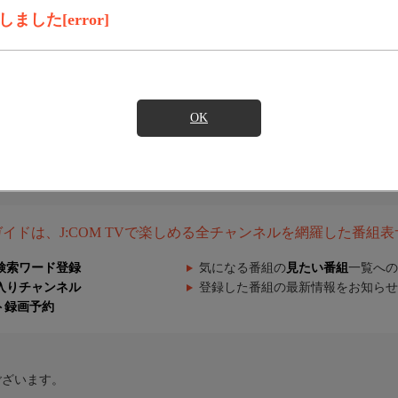
した[error]
OK
組ガイドは、J:COM TVで楽しめる全チャンネルを網羅した番組
検索ワード登録
気になる番組の
見たい番組
一覧への
入りチャンネル
登録した番組の最新情報をお知らせ
ト録画予約
ございます。