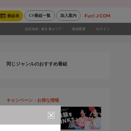
CS番組一覧
加入案内
番組表
地域変更
ログイン
設定地域：
東京 東エリア
同じジャンルのおすすめ番組
キャンペーン・お得な情報