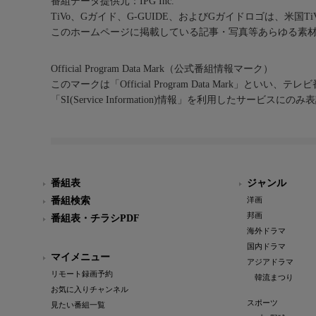
番組データ提供元：IPG Inc.
TiVo、Gガイド、G-GUIDE、およびGガイドロゴは、米国T
このホームページに掲載している記事・写真等あらゆる素
Official Program Data Mark（公式番組情報マーク）
このマークは「Official Program Data Mark」といい
「SI(Service Information)情報」を利用したサービ
番組表
ジャンル
番組検索
洋画
邦画
番組表・チラシPDF
海外ドラマ
国内ドラマ
マイメニュー
アジアドラマ
リモート録画予約
韓流まつり
お気に入りチャンネル
スポーツ
見たい番組一覧