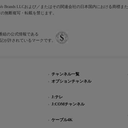
iVo Brands LLCおよび／またはその関連会社の日本国内における商標
材の無断複写・転載を禁じます。
、テレビ番組の公式情報である
スにのみ表記が許されているマークです。
チャンネル一覧
オプションチャンネル
J:テレ
J:COMチャンネル
ケーブル4K