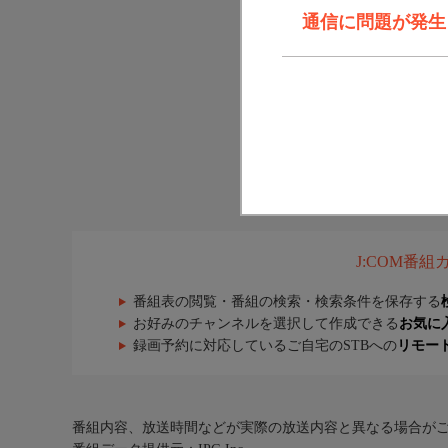
通信に問題が発生しま
J:COM番
番組表の閲覧・番組の検索・検索条件を保存する
お好みのチャンネルを選択して作成できる
お気に
録画予約に対応しているご自宅のSTBへの
リモー
番組内容、放送時間などが実際の放送内容と異なる場合が