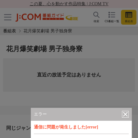
この夏、心を動かす作品特集 | J:COM TV
検索
CS番組一覧
番組表
番組表
花月爆笑劇場 男子独身寮
花月爆笑劇場 男子独身寮
直近の放送予定はありません
エラー
通信に問題が発生しました[error]
同じジャンルのおすすめ番組