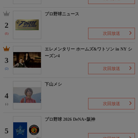
プロ野球ニュース
2
次回放送
(1)
エレメンタリー ホームズ&ワトソン in NY シ
ーズン4
3
次回放送
(2)
下山メシ
4
次回放送
(-)
プロ野球 2026 DeNA×阪神
5