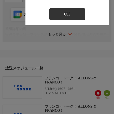
OK
カレンダー登録
アプリ視聴
放送前
番組詳細内容
もっと見る
毎週金曜日は、フランス語圏メディアやTV5MONDEの協力報道
機関のジャーナリストたちが彼らの視点で世界の最新情報を深掘
りしていく。
司会：エステル・マルタン
http://information.tv5monde.com
放送スケジュール一覧
フランコ・トーク！ ALLONS-Y
FRANCO !
8/15(土)
03:27～03:51
ＴＶ５ＭＯＮＤＥ
フランコ・トーク！ ALLONS-Y
FRANCO !