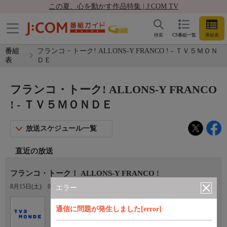
この夏、心を動かす作品特集 | J:COM TV
検索
CS番組一覧
番組表
番組
フランコ・トーク! ALLONS-Y FRANCO ! - ＴＶ５ＭＯＮ
表
ＤＥ
フランコ・トーク! ALLONS-Y FRANCO
! - ＴＶ５ＭＯＮＤＥ
放送スケジュール一覧
直近の放送
フランコ・トーク！ ALLONS-Y FRANCO !
8月15日(土)
03:27〜03:51
エラー
Ch.767
通信に問題が発生しました[error]
ＴＶ５ＭＯＮＤＥ