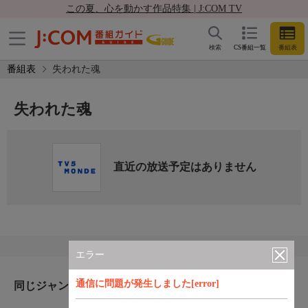
この夏、心を動かす作品特集 | J:COM TV
検索
CS番組一覧
番組表
番組表
失われた魂
失われた魂
直近の放送予定はありません
エラー
通信に問題が発生しました[error]
同じジャンルのおすすめ番組