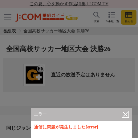
この夏、心を動かす作品特集 | J:COM TV
検索
CS番組一覧
番組表
番組表
全国高校サッカー地区大会 決勝26
全国高校サッカー地区大会 決勝26
直近の放送予定はありません
エラー
通信に問題が発生しました[error]
同じジャンルのおすすめ番組