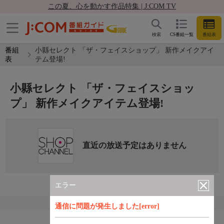
この夏、心を動かす作品特集 | J:COM TV
検索
CS番組一覧
番組表
番組
小縣セレクト 「ザ・フェイスショップ」 新作メイクアイ
表
テム登場!
小縣セレクト 「ザ・フェイスショッ
プ」 新作メイクアイテム登場!
直近の放送予定はありません
エラー
通信に問題が発生しました[error]