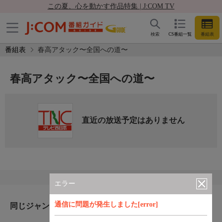
この夏、心を動かす作品特集 | J:COM TV
検索
CS番組一覧
番組表
番組表
春高アタック〜全国への道〜
春高アタック〜全国への道〜
直近の放送予定はありません
エラー
通信に問題が発生しました[error]
同じジャンルのおすすめ番組