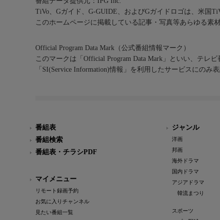
番組データ提供元：IPG Inc.
TiVo、Gガイド、G-GUIDE、およびGガイドロゴは、米国T
このホームページに掲載している記事・写真等あらゆる素
Official Program Data Mark（公式番組情報マーク）
このマークは「Official Program Data Mark」といい
「SI(Service Information)情報」を利用したサービ
番組表
ジャンル
番組検索
洋画
邦画
番組表・チラシPDF
海外ドラマ
国内ドラマ
マイメニュー
アジアドラマ
リモート録画予約
韓流まつり
お気に入りチャンネル
スポーツ
見たい番組一覧