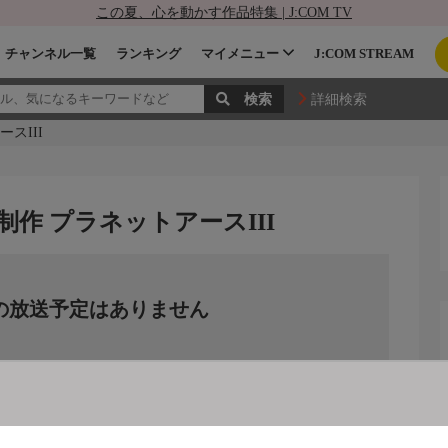
この夏、心を動かす作品特集 | J:COM TV
チャンネル一覧
ランキング
マイメニュー
J:COM STREAM
詳細検索
スIII
制作 プラネットアースIII
の放送予定はありません