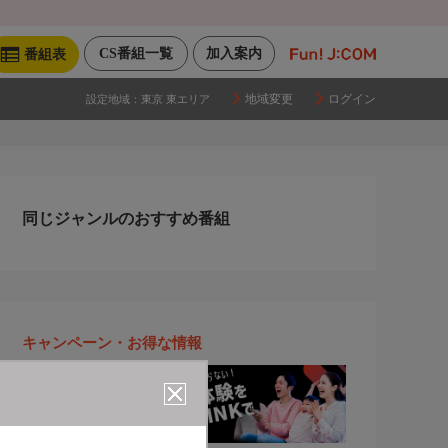
CS番組一覧
加入案内
番組表
地域変更
ログイン
設定地域：
東京 東エリア
同じジャンルのおすすめ番組
キャンペーン・お得な情報