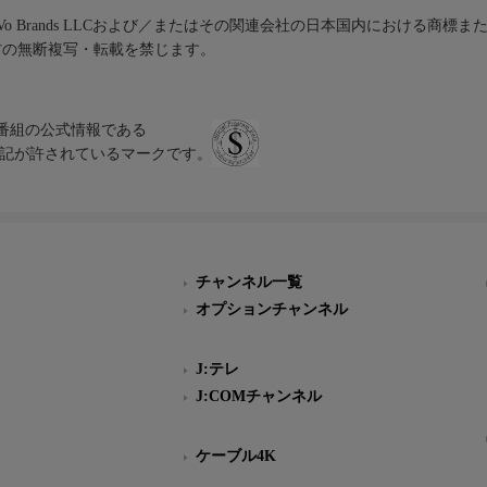
iVo Brands LLCおよび／またはその関連会社の日本国内における商標
材の無断複写・転載を禁じます。
、テレビ番組の公式情報である
スにのみ表記が許されているマークです。
チャンネル一覧
オプションチャンネル
J:テレ
J:COMチャンネル
ケーブル4K