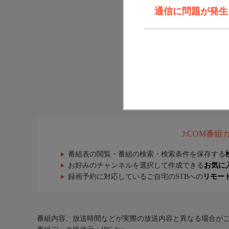
通信に問題が発生しま
J:COM番
番組表の閲覧・番組の検索・検索条件を保存する
お好みのチャンネルを選択して作成できる
お気に
録画予約に対応しているご自宅のSTBへの
リモー
番組内容、放送時間などが実際の放送内容と異なる場合が