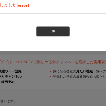
した[error]
OK
組ガイドは、J:COM TVで楽しめる全チャンネルを網羅した番組
検索ワード登録
気になる番組の
見たい番組
一覧への
入りチャンネル
登録した番組の最新情報をお知らせ
ト録画予約
ございます。