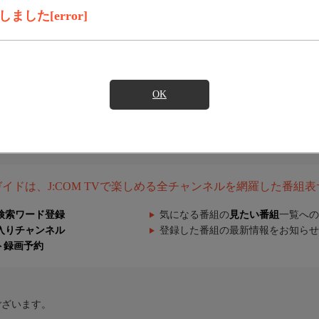
した[error]
OK
組ガイドは、J:COM TVで楽しめる全チャンネルを網羅した番組
検索ワード登録
気になる番組の
見たい番組
一覧への
入りチャンネル
登録した番組の最新情報をお知らせ
ト録画予約
ございます。