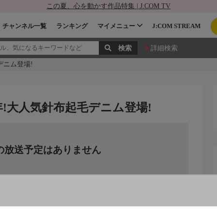
この夏、心を動かす作品特集 | J:COM TV
チャンネル一覧
ランキング
マイメニュー
J:COM STREAM
詳細検索
デニム登場!
年!大人気針布起毛デニム登場!
の放送予定はありません