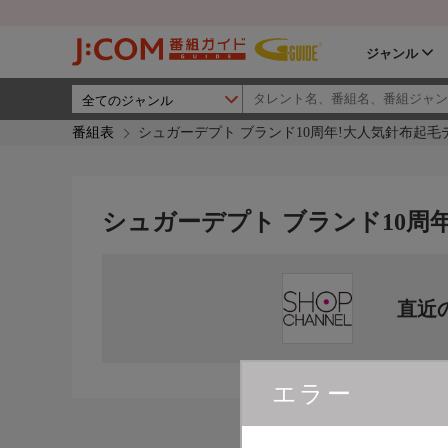
ジャンル
番組表
シュガーデプト ブランド10周年!大人気針布起毛
シュガーデプト ブランド10周
直近
エラー