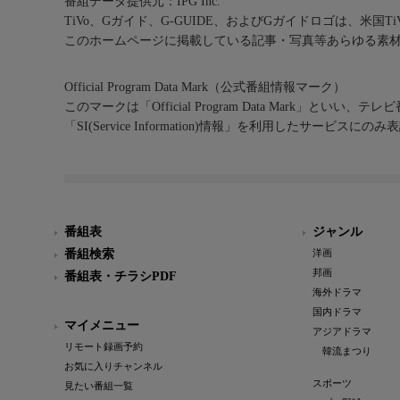
番組データ提供元：IPG Inc.
TiVo、Gガイド、G-GUIDE、およびGガイドロゴは、米国T
このホームページに掲載している記事・写真等あらゆる素
Official Program Data Mark（公式番組情報マーク）
このマークは「Official Program Data Mark」といい
「SI(Service Information)情報」を利用したサービ
番組表
ジャンル
番組検索
洋画
邦画
番組表・チラシPDF
海外ドラマ
国内ドラマ
マイメニュー
アジアドラマ
リモート録画予約
韓流まつり
お気に入りチャンネル
スポーツ
見たい番組一覧