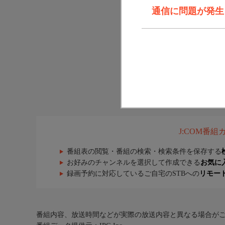
通信に問題が発生しま
J:COM番
番組表の閲覧・番組の検索・検索条件を保存する
お好みのチャンネルを選択して作成できる
お気に
録画予約に対応しているご自宅のSTBへの
リモー
番組内容、放送時間などが実際の放送内容と異なる場合が