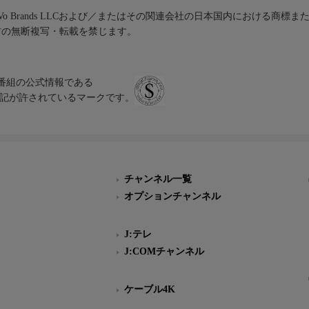
iVo Brands LLCおよび／またはその関連会社の日本国内における商標
材の無断複写・転載を禁じます。
、テレビ番組の公式情報である
スにのみ表記が許されているマークです。
チャンネル一覧
オプションチャンネル
J:テレ
J:COMチャンネル
ケーブル4K