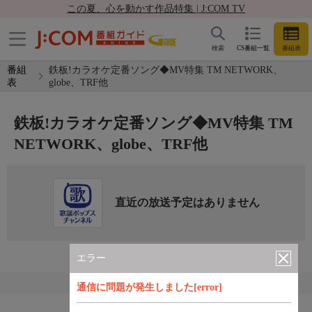
この夏、心を動かす作品特集 | J:COM TV
検索
CS番組一覧
番組表
番組
鉄板!カラオケ定番ソング◆MV特集 TM NETWORK、
表
globe、TRF他
鉄板!カラオケ定番ソング◆MV特集 TM
NETWORK、globe、TRF他
直近の放送予定はありません
エラー
通信に問題が発生しました[error]