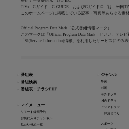
番組データ提供元：IPG Inc.
TiVo、Gガイド、G-GUIDE、およびGガイドロゴは、米国T
このホームページに掲載している記事・写真等あらゆる素
Official Program Data Mark（公式番組情報マーク）
このマークは「Official Program Data Mark」といい
「SI(Service Information)情報」を利用したサービ
番組表
ジャンル
番組検索
洋画
邦画
番組表・チラシPDF
海外ドラマ
国内ドラマ
マイメニュー
アジアドラマ
リモート録画予約
韓流まつり
お気に入りチャンネル
スポーツ
見たい番組一覧