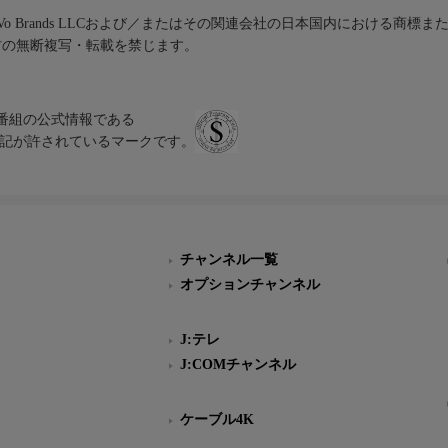
iVo Brands LLCおよび／またはその関連会社の日本国内における商標
材の無断複写・転載を禁じます。
、テレビ番組の公式情報である
スにのみ表記が許されているマークです。
チャンネル一覧
オプションチャンネル
J:テレ
J:COMチャンネル
ケーブル4K