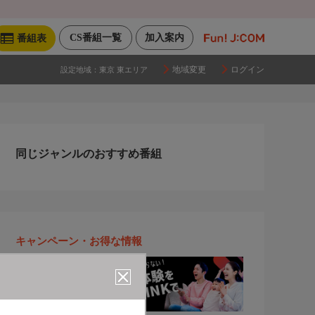
CS番組一覧
加入案内
番組表
地域変更
ログイン
設定地域：
東京 東エリア
同じジャンルのおすすめ番組
キャンペーン・お得な情報