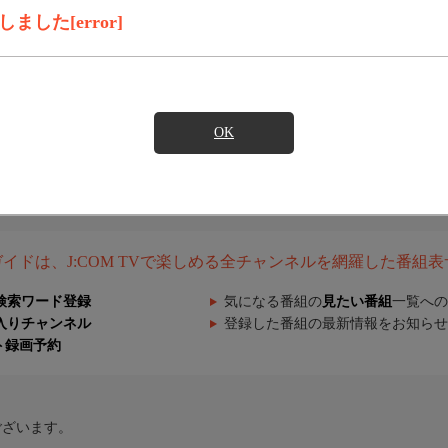
した[error]
OK
組ガイドは、J:COM TVで楽しめる全チャンネルを網羅した番組
検索ワード登録
気になる番組の
見たい番組
一覧への
入りチャンネル
登録した番組の最新情報をお知らせ
ト録画予約
ございます。