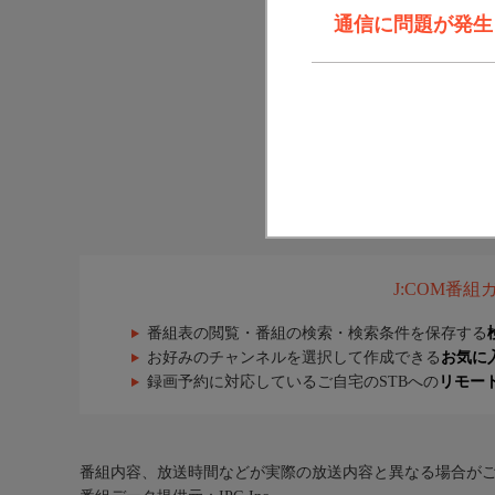
通信に問題が発生しま
J:COM番
番組表の閲覧・番組の検索・検索条件を保存する
お好みのチャンネルを選択して作成できる
お気に
録画予約に対応しているご自宅のSTBへの
リモー
番組内容、放送時間などが実際の放送内容と異なる場合が