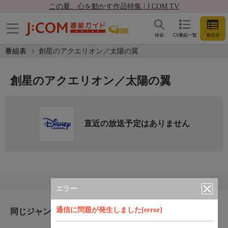
この夏、心を動かす作品特集 | J:COM TV
検索
CS番組一覧
番組表
番組表
創星のアクエリオン／太陽の翼
創星のアクエリオン／太陽の翼
直近の放送予定はありません
エラー
通信に問題が発生しました[error]
同じジャンルのおすすめ番組