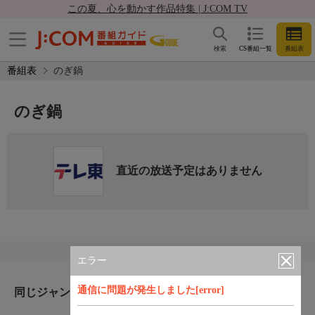
この夏、心を動かす作品特集 | J:COM TV
検索
CS番組一覧
番組表
番組表
のぎ鍋
のぎ鍋
直近の放送予定はありません
エラー
通信に問題が発生しました[error]
同じジャンルのおすすめ番組