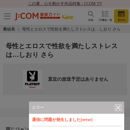
この夏、心を動かす作品特集 | J:COM TV
検索
CS番組一覧
番組表
番組表
母性とエロスで性欲を満たしストレスは…しおり さら
母性とエロスで性欲を満たしストレス
は…しおり さら
直近の放送予定はありません
エラー
通信に問題が発生しました[error]
同じジャンルのおすすめ番組