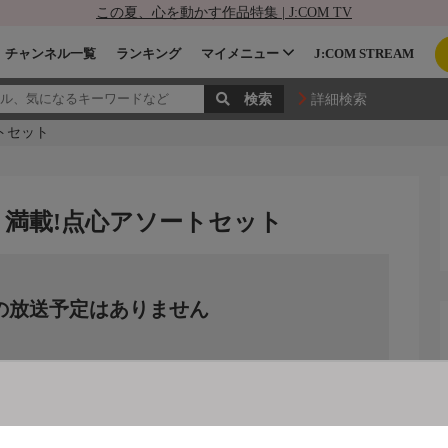
この夏、心を動かす作品特集 | J:COM TV
チャンネル一覧
ランキング
マイメニュー
J:COM STREAM
詳細検索
トセット
り満載!点心アソートセット
の放送予定はありません