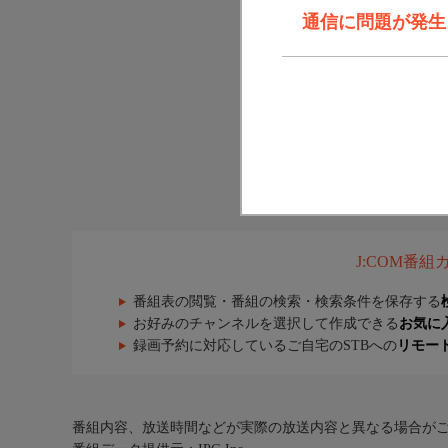
通信に問題が発生しま
J:COM番
番組表の閲覧・番組の検索・検索条件を保存する
お好みのチャンネルを選択して作成できる
お気に
録画予約に対応しているご自宅のSTBへの
リモー
番組内容、放送時間などが実際の放送内容と異なる場合が