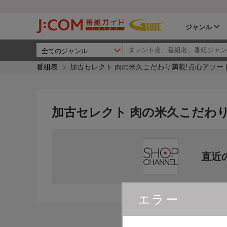
ジャンル
番組表
加古セレクト 肉の米久こだわり満載!点心アソー
加古セレクト 肉の米久こだわ
直近
エラー