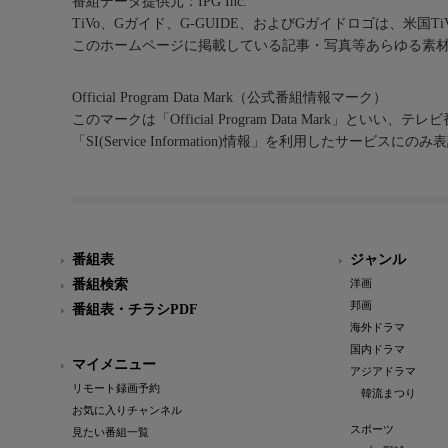
番組データ提供元：IPG Inc.
TiVo、Gガイド、G-GUIDE、およびGガイドロゴは、米国T
このホームページに掲載している記事・写真等あらゆる素
Official Program Data Mark（公式番組情報マーク）
このマークは「Official Program Data Mark」といい
「SI(Service Information)情報」を利用したサービ
番組表
ジャンル
番組検索
洋画
邦画
番組表・チラシPDF
海外ドラマ
国内ドラマ
マイメニュー
アジアドラマ
リモート録画予約
韓流まつり
お気に入りチャンネル
スポーツ
見たい番組一覧