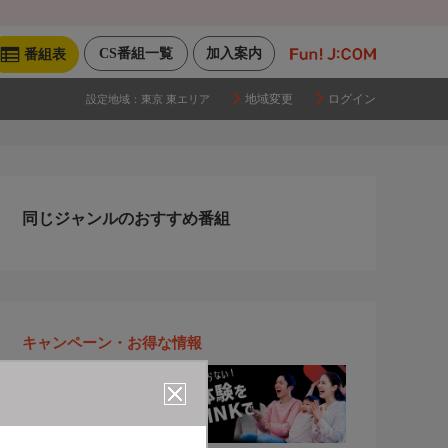
CS番組一覧
加入案内
番組表
地域変更
ログイン
設定地域：
東京 東エリア
同じジャンルのおすすめ番組
キャンペーン・お得な情報