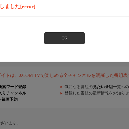
した[error]
OK
組ガイドは、J:COM TVで楽しめる全チャンネルを網羅した番組
検索ワード登録
気になる番組の
見たい番組
一覧への
入りチャンネル
登録した番組の最新情報をお知らせ
ト録画予約
ございます。