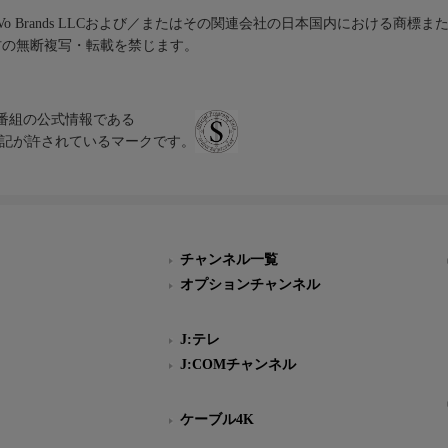
iVo Brands LLCおよび／またはその関連会社の日本国内における商標
材の無断複写・転載を禁じます。
、テレビ番組の公式情報である
スにのみ表記が許されているマークです。
チャンネル一覧
オプションチャンネル
J:テレ
J:COMチャンネル
ケーブル4K