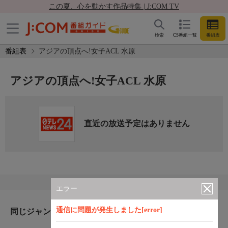
この夏、心を動かす作品特集 | J:COM TV
検索
CS番組一覧
番組表
番組表
アジアの頂点へ!女子ACL 水原
アジアの頂点へ!女子ACL 水原
直近の放送予定はありません
エラー
通信に問題が発生しました[error]
同じジャンルのおすすめ番組