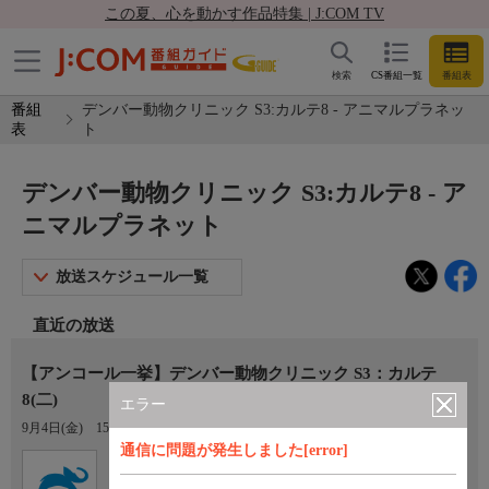
この夏、心を動かす作品特集 | J:COM TV
検索
CS番組一覧
番組表
番組
デンバー動物クリニック S3:カルテ8 - アニマルプラネッ
表
ト
デンバー動物クリニック S3:カルテ8 - ア
ニマルプラネット
放送スケジュール一覧
直近の放送
【アンコール一挙】デンバー動物クリニック S3：カルテ
8(二)
エラー
9月4日(金)
15:00〜16:00
通信に問題が発生しました[error]
Ch.653
アニマルプラネット