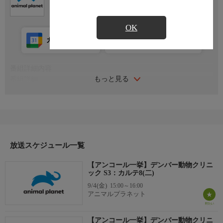
OK
カレンダー登録
アプリ視聴
放送前
番組詳細内容
もっと見る
番組詳細
馬に頭を蹴られてしまったボクサーが病院に搬送されてきた。頭
蓋骨を治すため、緊急手術が行われる。ある女性の庭では急激に
野良猫の数が増えてしまい、女性を困らせていた。そこでジェフ
先生が一肌脱ぐことに。べイヤー先生は顔に腫瘍のあるフェレッ
トに難しい手術をするため、入念に準備を進める。果たして、フ
ェレットは飼い主の元に戻ることができるのか。
放送スケジュール一覧
【アンコール一挙】デンバー動物クリニ
ック S3：カルテ8(二)
9/4(金)
15:00～16:00
アニマルプラネット
【アンコール一挙】デンバー動物クリニ