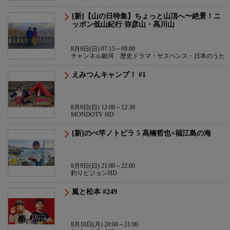
[新]【山の日特集】ちょっと山頂へ〜絶景！ニ
ッポン低山紀行 弥彦山・高川山
8月9日(日) 07:15～09:00
チャンネル銀河 歴史ドラマ・サスペンス・日本のうた
えみつんキャンプ！ #1
8月9日(日) 12:00～12:30
MONDOTV HD
[新]のべ竿ノトビラ 5 高橋哲也×福江島の海
8月9日(日) 21:00～22:00
釣りビジョンHD
嵐と松本 #249
8月10日(月) 20:00～21:00