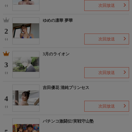
次回放送
(-)
ゆめの凛華 夢華
2
次回放送
(-)
3月のライオン
3
次回放送
(-)
吉田優花 清純プリンセス
4
次回放送
(-)
パチンコ激闘伝!実戦守山塾