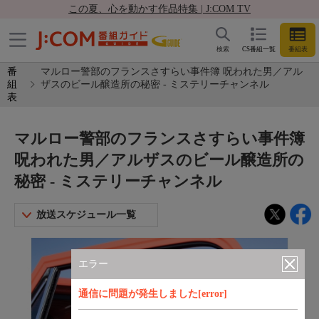
この夏、心を動かす作品特集 | J:COM TV
検索
CS番組一覧
番組表
番
マルロー警部のフランスさすらい事件簿 呪われた男／アル
組
ザスのビール醸造所の秘密 - ミステリーチャンネル
表
マルロー警部のフランスさすらい事件簿
呪われた男／アルザスのビール醸造所の
秘密 - ミステリーチャンネル
放送スケジュール一覧
エラー
通信に問題が発生しました[error]