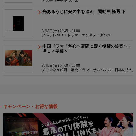
ミステリーチャンネル
光あるうちに光の中を進め 闇動画 極選 下
8月8日(土) 23:45～01:00
メ〜テレNEXT ドラマ・エンタメ・ダンス
中国ドラマ「掌心〜宮廷に響く復讐の鈴音〜」
＃１＜字幕＞
8月9日(日) 04:00～05:00
チャンネル銀河 歴史ドラマ・サスペンス・日本のうた
キャンペーン・お得な情報