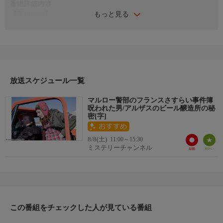
番組詳細内容
もっと見る
【番組詳細】
■呪われた男
■アルザスのビール醸造所の秘密
出演：コリンヌ・マシエロ ほか
放送スケジュール一覧
マルロー警部のフランスさすらい事件簿
呪われた男/アルザスのビール醸造所の秘
密[字]
8/8(土)
11:00～15:30
ミステリーチャンネル
この番組をチェックした人が見ている番組