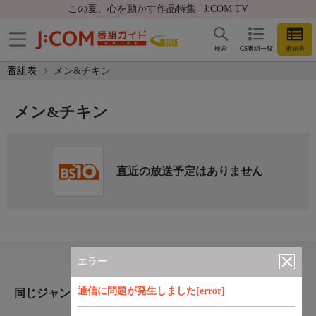
この夏、心を動かす作品特集 | J:COM TV
検索
CS番組一覧
番組表
番組表
メン&チキン
メン&チキン
直近の放送予定はありません
エラー
通信に問題が発生しました[error]
同じジャンルのおすすめ番組