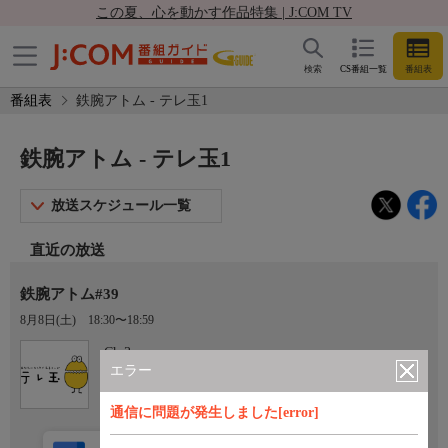
この夏、心を動かす作品特集 | J:COM TV
検索
CS番組一覧
番組表
番組表
鉄腕アトム - テレ玉1
鉄腕アトム - テレ玉1
放送スケジュール一覧
直近の放送
鉄腕アトム#39
8月8日(土)
18:30〜18:59
Ch.3
テレ玉1
エラー
通信に問題が発生しました[error]