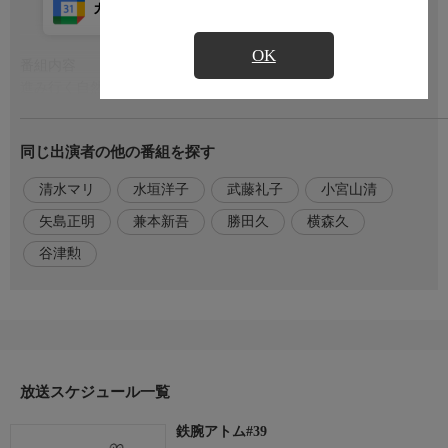
カレンダー登録
アプリ視聴
放送前
OK
番組内容
もっと見る
進み行く自然破壊を止めようとしない人類に、絶望した四足教授
は、動物たちを超短波催眠装置で操り、都市に攻撃を仕掛けてく
る。
同じ出演者の他の番組を探す
出演者
清水マリ
水垣洋子
武藤礼子
小宮山清
声の出演 アトム：清水マリ(97〜106話・田上和枝)/お茶の水博士:
勝田久/ウラン:水垣洋子(武藤礼子、芳川和子)/コバルト：小宮山
矢島正明
兼本新吾
勝田久
横森久
清／ヒゲオヤジ:矢島正明(和田文雄)/天馬博士:横森久/中村警部:坂
谷津勲
本新平/タワシ警部:兼本新吾(千葉耕一)/ナレーター:谷津勲
放送スケジュール一覧
鉄腕アトム#39