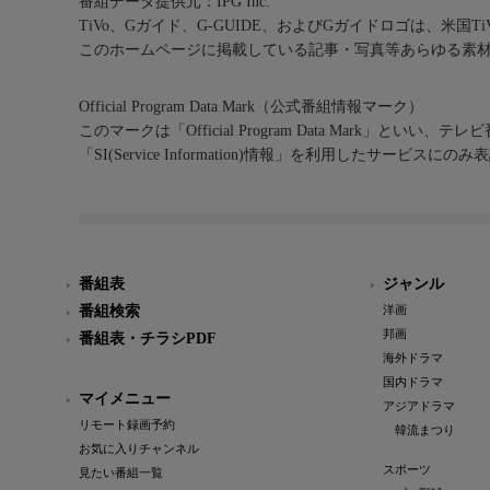
番組データ提供元：IPG Inc.
TiVo、Gガイド、G-GUIDE、およびGガイドロゴは、米国T
このホームページに掲載している記事・写真等あらゆる素
Official Program Data Mark（公式番組情報マーク）
このマークは「Official Program Data Mark」といい
「SI(Service Information)情報」を利用したサービ
番組表
ジャンル
番組検索
洋画
邦画
番組表・チラシPDF
海外ドラマ
国内ドラマ
マイメニュー
アジアドラマ
リモート録画予約
韓流まつり
お気に入りチャンネル
スポーツ
見たい番組一覧