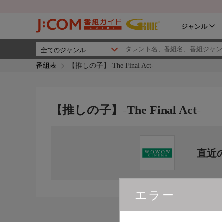
ジャンル
番組表
【推しの子】‐The Final Act‐
【推しの子】‐The Final Act‐
直近
エラー