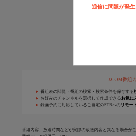
通信に問題が発生しま
J:COM番
番組表の閲覧・番組の検索・検索条件を保存する
お好みのチャンネルを選択して作成できる
お気に
録画予約に対応しているご自宅のSTBへの
リモー
番組内容、放送時間などが実際の放送内容と異なる場合が