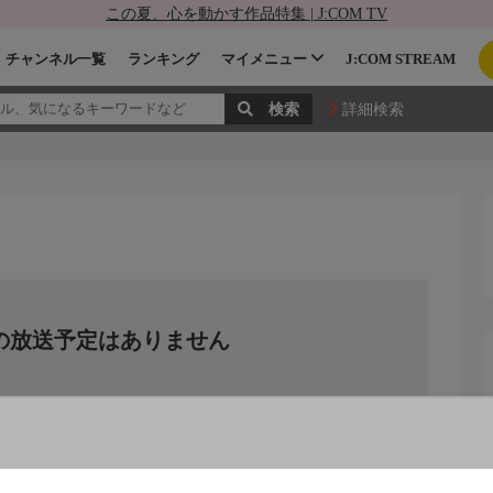
この夏、心を動かす作品特集 | J:COM TV
チャンネル一覧
ランキング
マイメニュー
J:COM STREAM
詳細検索
の放送予定はありません