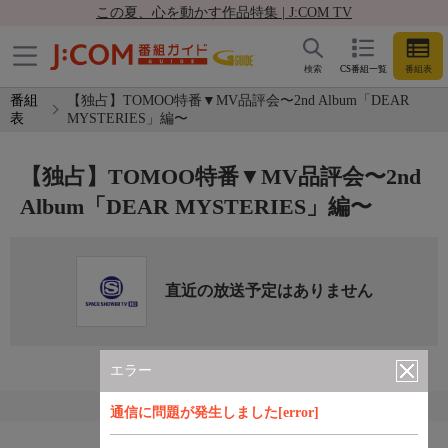
この夏、心を動かす作品特集 | J:COM TV
検索
CS番組一覧
番組表
番組
【独占】TOMOO特番▼MV品評会〜2nd Album「DEAR
表
MYSTERIES」編〜
【独占】TOMOO特番▼MV品評会〜2nd
Album「DEAR MYSTERIES」編〜
直近の放送予定はありません
エラー
通信に問題が発生しました[error]