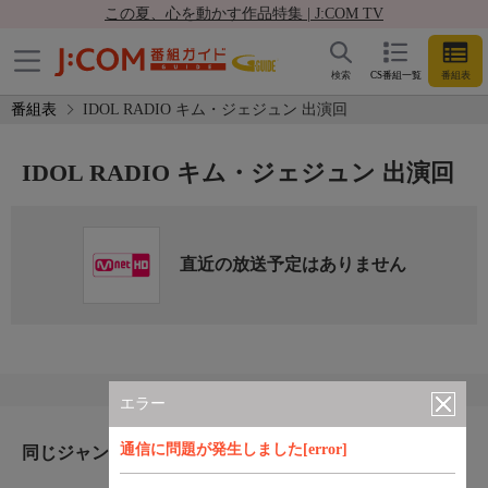
この夏、心を動かす作品特集 | J:COM TV
検索
CS番組一覧
番組表
番組表
IDOL RADIO キム・ジェジュン 出演回
IDOL RADIO キム・ジェジュン 出演回
直近の放送予定はありません
エラー
通信に問題が発生しました[error]
同じジャンルのおすすめ番組