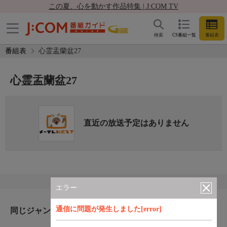
この夏、心を動かす作品特集 | J:COM TV
検索
CS番組一覧
番組表
番組表
心霊盂蘭盆27
心霊盂蘭盆27
直近の放送予定はありません
エラー
通信に問題が発生しました[error]
同じジャンルのおすすめ番組