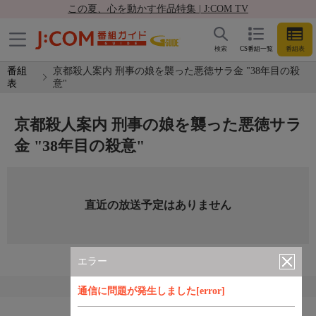
この夏、心を動かす作品特集 | J:COM TV
検索
CS番組一覧
番組表
番組
京都殺人案内 刑事の娘を襲った悪徳サラ金 "38年目の殺
表
意"
京都殺人案内 刑事の娘を襲った悪徳サラ
金 "38年目の殺意"
直近の放送予定はありません
エラー
通信に問題が発生しました[error]