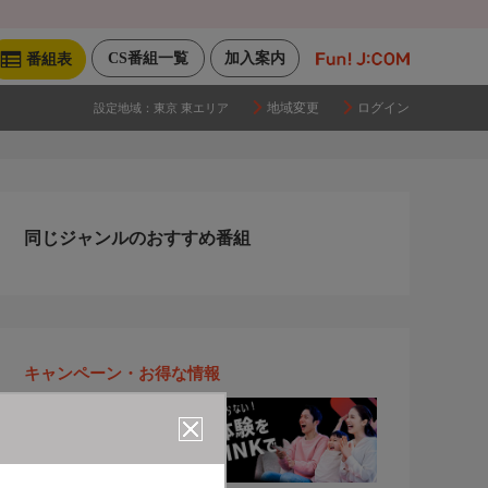
CS番組一覧
加入案内
番組表
地域変更
ログイン
設定地域：
東京 東エリア
同じジャンルのおすすめ番組
キャンペーン・お得な情報