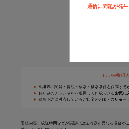
通信に問題が発生しま
J:COM番
番組表の閲覧・番組の検索・検索条件を保存する
お好みのチャンネルを選択して作成できる
お気に
録画予約に対応しているご自宅のSTBへの
リモー
番組内容、放送時間などが実際の放送内容と異なる場合が