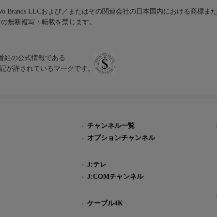
iVo Brands LLCおよび／またはその関連会社の日本国内における商標
材の無断複写・転載を禁じます。
、テレビ番組の公式情報である
スにのみ表記が許されているマークです。
チャンネル一覧
オプションチャンネル
J:テレ
J:COMチャンネル
ケーブル4K