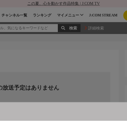
この夏、心を動かす作品特集 | J:COM TV
チャンネル一覧
ランキング
マイメニュー
J:COM STREAM
詳細検索
の放送予定はありません