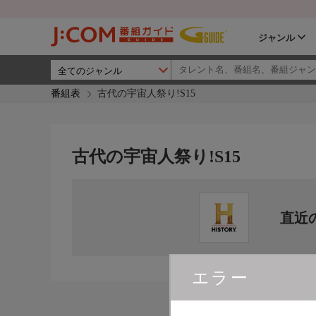
ジャンル
番組表
古代の宇宙人祭り!S15
古代の宇宙人祭り!S15
直近
エラー