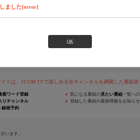
した[error]
OK
組ガイドは、J:COM TVで楽しめる全チャンネルを網羅した番組
検索ワード登録
気になる番組の
見たい番組
一覧への
入りチャンネル
登録した番組の最新情報をお知らせ
ト録画予約
ございます。