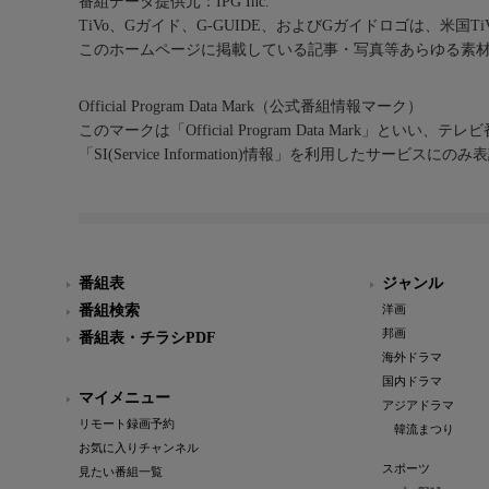
番組データ提供元：IPG Inc.
TiVo、Gガイド、G-GUIDE、およびGガイドロゴは、米国T
このホームページに掲載している記事・写真等あらゆる素
Official Program Data Mark（公式番組情報マーク）
このマークは「Official Program Data Mark」といい
「SI(Service Information)情報」を利用したサービ
番組表
ジャンル
番組検索
洋画
邦画
番組表・チラシPDF
海外ドラマ
国内ドラマ
マイメニュー
アジアドラマ
リモート録画予約
韓流まつり
お気に入りチャンネル
スポーツ
見たい番組一覧