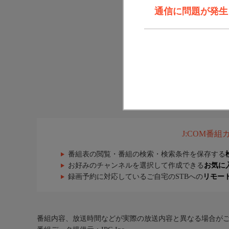
通信に問題が発生しま
J:COM番
番組表の閲覧・番組の検索・検索条件を保存する
お好みのチャンネルを選択して作成できる
お気に
録画予約に対応しているご自宅のSTBへの
リモー
番組内容、放送時間などが実際の放送内容と異なる場合が