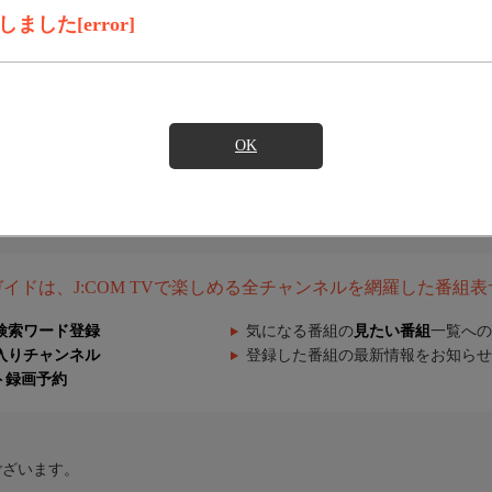
した[error]
OK
組ガイドは、J:COM TVで楽しめる全チャンネルを網羅した番組
検索ワード登録
気になる番組の
見たい番組
一覧への
入りチャンネル
登録した番組の最新情報をお知らせ
ト録画予約
ございます。