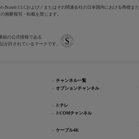
iVo Brands LLCおよび／またはその関連会社の日本国内における商標
材の無断複写・転載を禁じます。
、テレビ番組の公式情報である
スにのみ表記が許されているマークです。
チャンネル一覧
オプションチャンネル
J:テレ
J:COMチャンネル
ケーブル4K