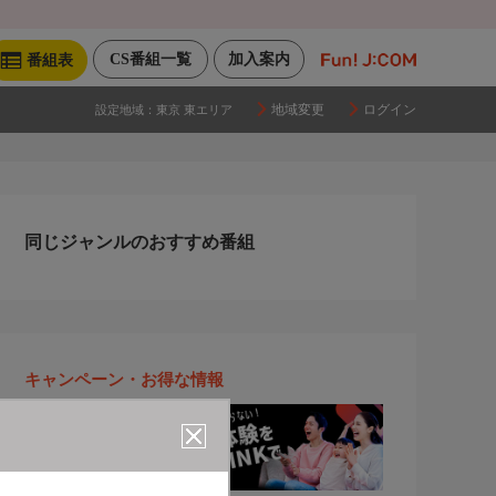
CS番組一覧
加入案内
番組表
地域変更
ログイン
設定地域：
東京 東エリア
同じジャンルのおすすめ番組
キャンペーン・お得な情報