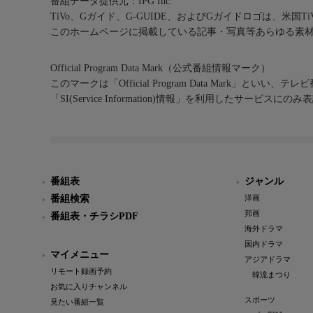
番組データ提供元：IPG Inc.
TiVo、Gガイド、G-GUIDE、およびGガイドロゴは、米国T
このホームページに掲載している記事・写真等あらゆる素
Official Program Data Mark（公式番組情報マーク）
このマークは「Official Program Data Mark」といい
「SI(Service Information)情報」を利用したサービ
番組表
ジャンル
番組検索
洋画
邦画
番組表・チラシPDF
海外ドラマ
国内ドラマ
マイメニュー
アジアドラマ
リモート録画予約
韓流まつり
お気に入りチャンネル
スポーツ
見たい番組一覧