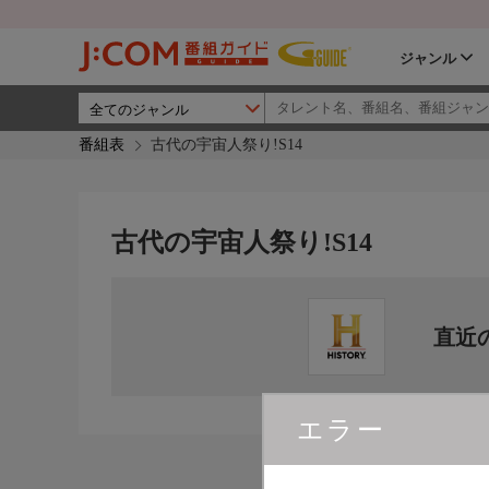
ジャンル
番組表
古代の宇宙人祭り!S14
古代の宇宙人祭り!S14
直近
エラー