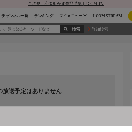
この夏、心を動かす作品特集 | J:COM TV
チャンネル一覧
ランキング
マイメニュー
J:COM STREAM
詳細検索
の放送予定はありません