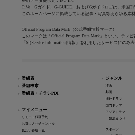
番組データ提供元：IPG Inc.
TiVo、Gガイド、G-GUIDE、およびGガイドロゴは、米国T
このホームページに掲載している記事・写真等あらゆる素
Official Program Data Mark（公式番組情報マーク）
このマークは「Official Program Data Mark」といい
「SI(Service Information)情報」を利用したサービ
番組表
ジャンル
番組検索
洋画
邦画
番組表・チラシPDF
海外ドラマ
国内ドラマ
マイメニュー
アジアドラマ
リモート録画予約
韓流まつり
お気に入りチャンネル
スポーツ
見たい番組一覧