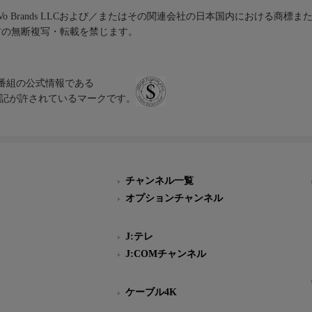
iVo Brands LLCおよび／またはその関連会社の日本国内における商標
材の無断複写・転載を禁じます。
、テレビ番組の公式情報である
スにのみ表記が許されているマークです。
チャンネル一覧
オプションチャンネル
J:テレ
J:COMチャンネル
ケーブル4K