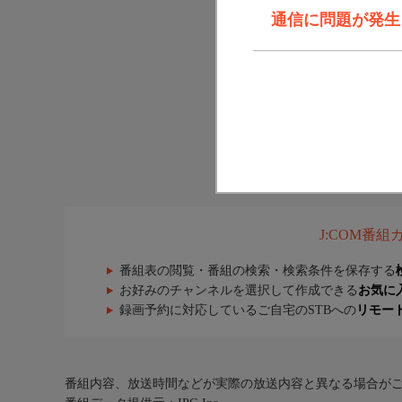
通信に問題が発生しま
J:COM番
番組表の閲覧・番組の検索・検索条件を保存する
お好みのチャンネルを選択して作成できる
お気に
録画予約に対応しているご自宅のSTBへの
リモー
番組内容、放送時間などが実際の放送内容と異なる場合が