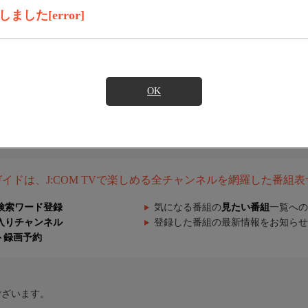
した[error]
OK
組ガイドは、J:COM TVで楽しめる全チャンネルを網羅した番組
検索ワード登録
気になる番組の
見たい番組
一覧への
入りチャンネル
登録した番組の最新情報をお知らせ
ト録画予約
ございます。