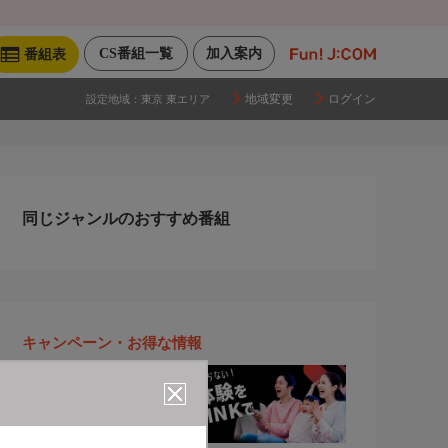
CS番組一覧
加入案内
番組表
地域変更
ログイン
設定地域：
東京 東エリア
同じジャンルのおすすめ番組
キャンペーン・お得な情報