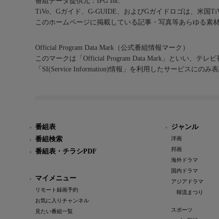
番組データ提供元：IPG Inc.
TiVo、Gガイド、G-GUIDE、およびGガイドロゴは、米国T
このホームページに掲載している記事・写真等あらゆる素
Official Program Data Mark（公式番組情報マーク）
このマークは「Official Program Data Mark」といい
「SI(Service Information)情報」を利用したサービ
番組表
ジャンル
番組検索
洋画
邦画
番組表・チラシPDF
海外ドラマ
国内ドラマ
マイメニュー
アジアドラマ
リモート録画予約
韓流まつり
お気に入りチャンネル
スポーツ
見たい番組一覧