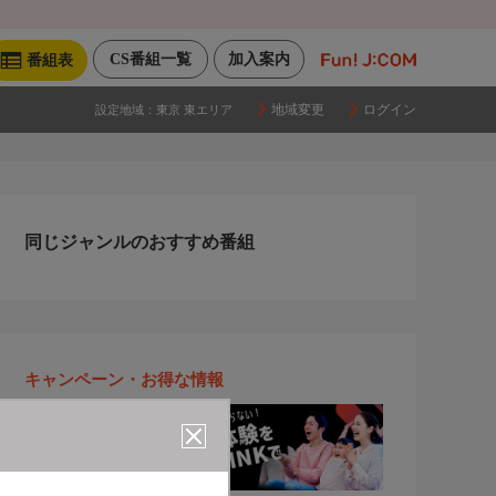
CS番組一覧
加入案内
番組表
地域変更
ログイン
設定地域：
東京 東エリア
同じジャンルのおすすめ番組
キャンペーン・お得な情報