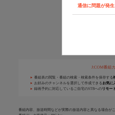
通信に問題が発生しま
J:COM番
番組表の閲覧・番組の検索・検索条件を保存する
お好みのチャンネルを選択して作成できる
お気に
録画予約に対応しているご自宅のSTBへの
リモー
番組内容、放送時間などが実際の放送内容と異なる場合が