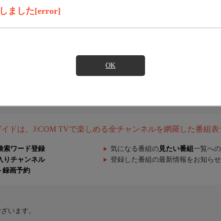
した[error]
OK
組ガイドは、J:COM TVで楽しめる全チャンネルを網羅した番組
検索ワード登録
気になる番組の
見たい番組
一覧への
入りチャンネル
登録した番組の最新情報をお知らせ
ト録画予約
ございます。