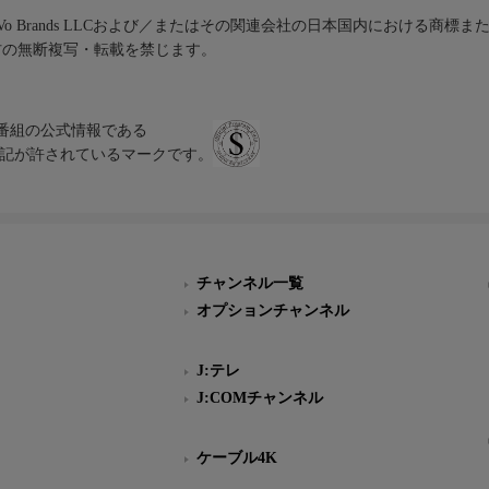
iVo Brands LLCおよび／またはその関連会社の日本国内における商標
材の無断複写・転載を禁じます。
、テレビ番組の公式情報である
スにのみ表記が許されているマークです。
チャンネル一覧
オプションチャンネル
J:テレ
J:COMチャンネル
ケーブル4K