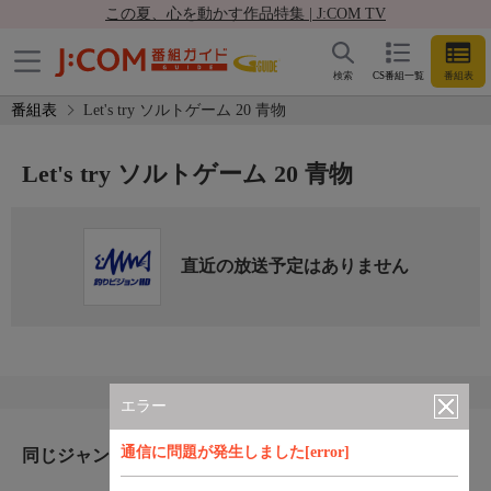
この夏、心を動かす作品特集 | J:COM TV
検索
CS番組一覧
番組表
番組表
Let's try ソルトゲーム 20 青物
Let's try ソルトゲーム 20 青物
直近の放送予定はありません
エラー
通信に問題が発生しました[error]
同じジャンルのおすすめ番組