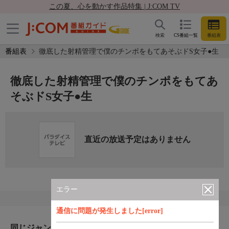
この夏、心を動かす作品特集 | J:COM TV
検索
CS番組一覧
番組表
番組表
徹底した射精管理で僕のチンポをもてあそぶドS女子●生
徹底した射精管理で僕のチンポをもてあ
そぶドS女子●生
直近の放送予定はありません
エラー
通信に問題が発生しました[error]
同じジャンルのおすすめ番組