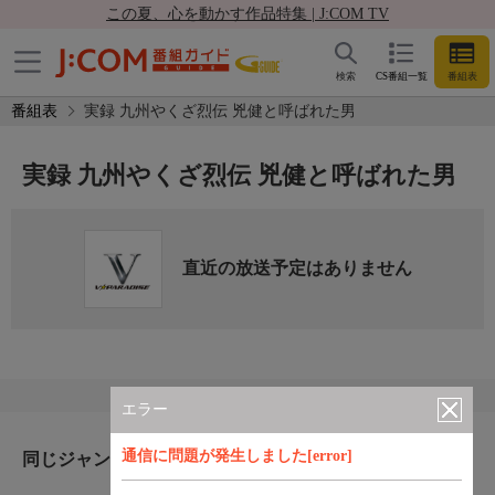
この夏、心を動かす作品特集 | J:COM TV
検索
CS番組一覧
番組表
番組表
実録 九州やくざ烈伝 兇健と呼ばれた男
実録 九州やくざ烈伝 兇健と呼ばれた男
直近の放送予定はありません
エラー
通信に問題が発生しました[error]
同じジャンルのおすすめ番組