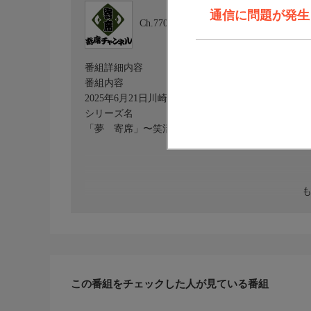
通信に問題が発生しま
Ch.770
寄席チャンネル
番組詳細内容
番組内容
2025年6月21日川崎・第六南亭にて収録。『玉田
シリーズ名
「夢 寄席」〜笑活 ヨセ女はじめました〜
この番組をチェックした人が見ている番組