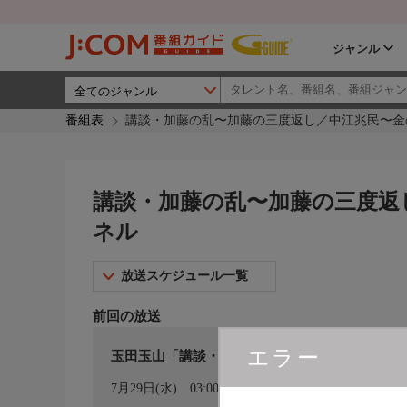
ジャンル
番組表
講談・加藤の乱〜加藤の三度返し／中江兆民〜金の
講談・加藤の乱〜加藤の三度返し
ネル
放送スケジュール一覧
前回の放送
エラー
玉田玉山「講談・加藤の乱〜加藤の三度返し／
カレンダー登録
7月29日(水)
03:00〜04:00