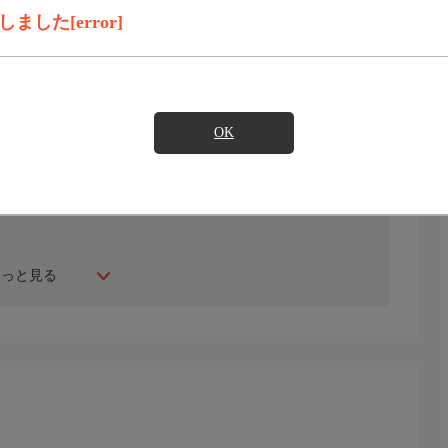
した[error]
録画予約
見たい
OK
玉山プライベート演芸場 政治講談SP』
もっと見る