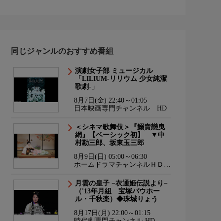
同じジャンルのおすすめ番組
演劇女子部 ミュージカル
「LILIUM-リリウム 少女純潔
歌劇-」
8月7日(金) 22:40～01:05
日本映画専門チャンネル HD
＜シネマ歌舞伎＞『鰯賣戀曳
網』【ベーシック初】 ▼中
村勘三郎、坂東玉三郎
8月9日(日) 05:00～06:30
ホームドラマチャンネルＨＤ
韓流・時代劇・国内ドラマ
月雲の皇子 −衣通姫伝説より−
（'13年月組 宝塚バウホー
ル・千秋楽）◆珠城りょう
8月17日(月) 22:00～01:15
時代劇専門チャンネル HD