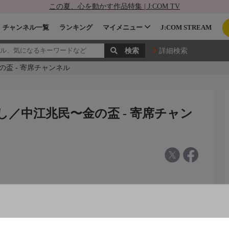
この夏、心を動かす作品特集 | J:COM TV
チャンネル一覧
ランキング
マイメニュー
J:COM STREAM
詳細検索
盃 - 寄席チャンネル
／中江兆民〜金の盃 - 寄席チャン
中江兆民〜金の盃」〜珠玉の政治講談！