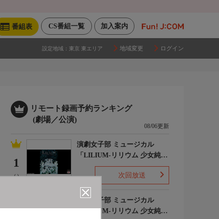
CS番組一覧
加入案内
番組表
地域変更
ログイン
設定地域：
東京 東エリア
リモート録画予約ランキング
(劇場／公演)
08/06更新
演劇女子部 ミュージカル
「LILIUM-リリウム 少女純潔
1
歌劇-」
次回放送
(-)
演劇女子部 ミュージカル
「LILIUM-リリウム 少女純潔
2