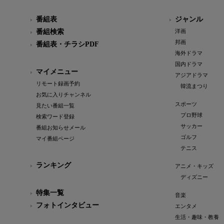
番組表
ジャンル
番組検索
洋画
邦画
番組表・チラシPDF
海外ドラマ
国内ドラマ
マイメニュー
アジアドラマ
リモート録画予約
韓流まつり
お気に入りチャンネル
スポーツ
見たい番組一覧
プロ野球
検索ワード登録
サッカー
番組お知らせメール
ゴルフ
マイ番組ページ
テニス
ランキング
アニメ・キッズ
ディズニー
特集一覧
音楽
フォトインタビュー
エンタメ
生活・趣味・教養