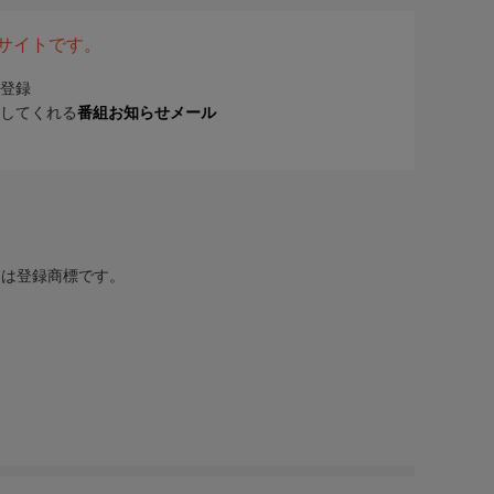
表サイトです。
登録
してくれる
番組お知らせメール
または登録商標です。