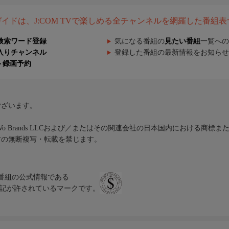
組ガイドは、J:COM TVで楽しめる全チャンネルを網羅した番組
検索ワード登録
気になる番組の
見たい番組
一覧への
入りチャンネル
登録した番組の最新情報をお知らせ
ト録画予約
ございます。
iVo Brands LLCおよび／またはその関連会社の日本国内における商標
材の無断複写・転載を禁じます。
、テレビ番組の公式情報である
スにのみ表記が許されているマークです。