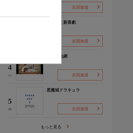
歌劇-」感謝祭
次回放送
(-)
よしもと新喜劇
3
次回放送
(4)
鰯賣戀曳網
4
次回放送
(-)
悪魔城ドラキュラ
5
次回放送
(8)
もっと見る