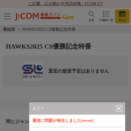
この夏、心を動かす作品特集 | J:COM TV
検索
CS番組一覧
番組表
番組表
HAWKS2025 CS優勝記念特番
HAWKS2025 CS優勝記念特番
直近の放送予定はありません
エラー
通信に問題が発生しました[error]
同じジャンルのおすすめ番組