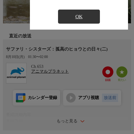
OK
直近の放送
サファリ・シスターズ：孤高のヒョウとの日々(二)
8月10日(月)
01:30〜02:00
Ch.653
アニマルプラネット
カレンダー登録
アプリ視聴
放送前
番組詳細内容
もっと見る
番組詳細
人生には前に進むため、特別なものと別れなければならないとき