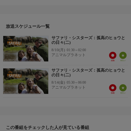
がある。長年キムが撮影してきたヒョウのジョロロは、娘たちが
歌を作るほどウォルフター家と親密だ。ジョロロを追った映像は
人間とネコ科動物の壊れることのない絆を証明した。しかし、キ
ムはマラマラでの撮影に限界を感じ、新天地ジンバブエのマリラ
ングウェを目指す。そこで若いメスのヒョウと出会う。そして、
放送スケジュール一覧
マラマラからある知らせが届く。
サファリ・シスターズ：孤高のヒョウと
の日々(二)
8/10(月)
01:30～02:00
アニマルプラネット
サファリ・シスターズ：孤高のヒョウと
の日々(二)
8/14(金)
05:30～06:00
アニマルプラネット
この番組をチェックした人が見ている番組