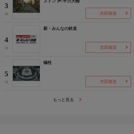
ストン 声:平川大輔
3
次回放送
(-)
新・みんなの鉄道
4
次回放送
(-)
犠牲
5
次回放送
(-)
もっと見る