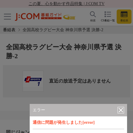
この夏、心を動かす作品特集 | J:COM TV
検索
CS番組一覧
番組表
番組表
全国高校ラグビー大会 神奈川県予選 決勝-2
全国高校ラグビー大会 神奈川県予選 決
勝-2
直近の放送予定はありません
エラー
通信に問題が発生しました[error]
同じジャンルのおすすめ番組