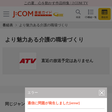
この夏、心を動かす作品特集 | J:COM TV
検索
CS番組一覧
番組表
番組表
より魅力ある介護の職場づくり
より魅力ある介護の職場づくり
直近の放送予定はありません
エラー
通信に問題が発生しました[error]
同じジャンルのおすすめ番組